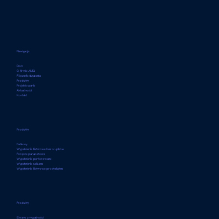
Nawigacja
Dom
O firmie AMG
Filozofia działania
Produkty
Projektowanie
Aktualności
Kontakt
Produkty
Balkony
Wypełnienia listwowe bez słupków
Poręcze parapetowe
Wypełnienia perforowane
Wypełnienia szklane
Wypełnienia listwowe prostokątne
Produkty
Ekrany prywatności