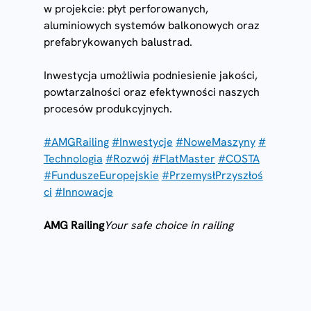
w projekcie: płyt perforowanych, 
aluminiowych systemów balkonowych oraz 
prefabrykowanych balustrad.
Inwestycja umożliwia podniesienie jakości, 
powtarzalności oraz efektywności naszych 
procesów produkcyjnych.
#AMGRailing
#Inwestycje
#NoweMaszyny
#
Technologia
#Rozwój
#FlatMaster
#COSTA
#FunduszeEuropejskie
#PrzemysłPrzyszłoś
ci
#Innowacje
AMG Railing
Your safe choice in railing