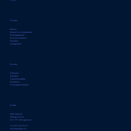
Kontakt
Produkte
Balkone
Balusterlose Lamelgeländer
Brüstungsgeländer
Perforierte Geländer
Glaszäune
Lamelgeländer
Produkte
Sichtschutz
Stabzäune
Treppenschutzgitter
Bodentöpfe
Vollverglaste Geländer
Kontakt
AMG Railing BV
Pettelaarpark 84
5216 PP 's-Hertogenbosch
+31 (0)73 303 46 81
info@amgrailing.com