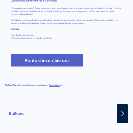
Zusätzliche Sicherheit für Brüstungen
Brüstungsgeländer von AMG Railing bieten eine praktische und ästhetische Lösung, wenn eine Brüstung nicht die erforderliche Höhe oder
die Sicherheitsstandards erfüllt. Sie werden häufig an Galerien, Balkonen oder Loggien sowohl bei Renovierungen als auch bei
Neubauprojekten eingesetzt.
Die Geländer werden aus hochwertigem Aluminium maßgefertigt und optional mit Glas oder anderen Füllelementen kombiniert. So
entsteht eine sichere und langlebige Lösung, die die bestehende Architektur optisch ergänzt.
Merkmale:
Aus pflegeleichtem Aluminium
Entworfen mit einem Auge für Aussehen und Details
Kontaktieren Sie uns
Sehen Sie sich auch unsere anderen
Produkte
an
Balkone