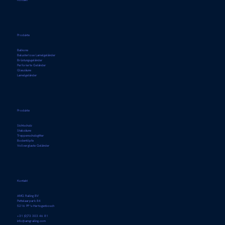
Kontakt
Produkte
Balkone
Balusterlose Lamelgeländer
Brüstungsgeländer
Perforierte Geländer
Glaszäune
Lamelgeländer
Produkte
Sichtschutz
Stabzäune
Treppenschutzgitter
Bodentöpfe
Vollverglaste Geländer
Kontakt
AMG Railing BV
Pettelaarpark 84
5216 PP 's-Hertogenbosch
+31 (0)73 303 46 81
info@amgrailing.com