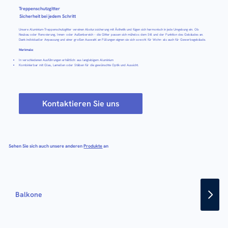
Treppenschutzgitter
Sicherheit bei jedem Schritt
Unsere Aluminium-Treppenschutzgitter vereinen Absturzsicherung mit Ästhetik und fügen sich harmonisch in jede Umgebung ein. Ob
Neubau oder Renovierung, Innen- oder Außenbereich – die Gitter passen sich mühelos dem Stil und der Funktion des Gebäudes an.
Dank individueller Anpassung und einer großen Auswahl an Füllungen eignen sie sich sowohl für Wohn- als auch für Gewerbegebäude.
Merkmale:
In verschiedenen Ausführungen erhältlich: aus langlebigem Aluminium
Kombinierbar mit Glas, Lamellen oder Stäben für die gewünschte Optik und Aussicht.
Kontaktieren Sie uns
Sehen Sie sich auch unsere anderen
Produkte
an
Balkone