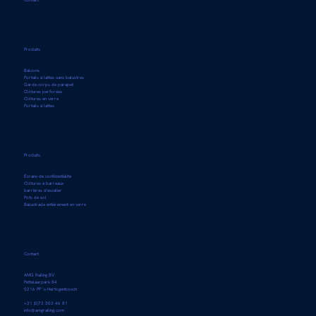
Contact
Produits
Balcons
Portails à lattes sans balustres
Garde-corps de parapet
Clôtures perforées
Clôtures en verre
Portails à lattes
Produits
Écrans de confidentialité
Clôtures à barreaux
barrières d'escalier
Pots de sol
Balustrade entièrement en verre
Contact
AMG Railing BV
Pettelaarpark 84
5216 PP ’s-Hertogenbosch
+31 (0)73 303 46 81
info@amgrailing.com