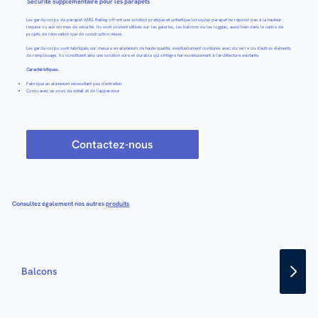
Sécurité supplémentaire pour les parapets
Les garde-corps de parapet AMG Railing offrent une solution pratique et esthétique lorsqu'un parapet ne répond pas à la hauteur
requise ou aux normes de sécurité. Ils sont souvent utilisés sur les galeries, les balcons ou les loggias, aussi bien dans le cadre de
projets de rénovation que de construction neuve.
Les garde-corps sont fabriqués sur mesure en aluminium de haute qualité, éventuellement combinés avec du verre ou d'autres éléments
de remplissage. Ils constituent ainsi une solution sûre et durable qui s'intègre harmonieusement à l'architecture existante.
Caractéristiques:
Fabriqué en aluminium nécessitant peu d'entretien
Conçu avec un souci du détail et de l'apparence
Contactez-nous
Consultez également nos autres
produits
Balcons