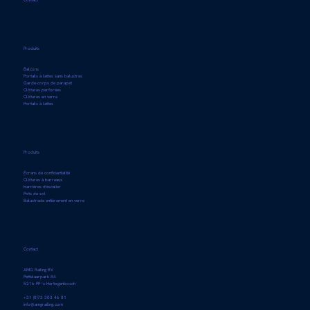
Contact
Produits
Balcons
Portails à lattes sans balustres
Garde-corps de parapet
Clôtures perforées
Clôtures en verre
Portails à lattes
Produits
Écrans de confidentialité
Clôtures à barreaux
barrières d'escalier
Pots de sol
Balustrade entièrement en verre
Contact
AMG Railing BV
Pettelaarpark 84
5216 PP ’s-Hertogenbosch
+31 (0)73 303 46 81
info@amgrailing.com