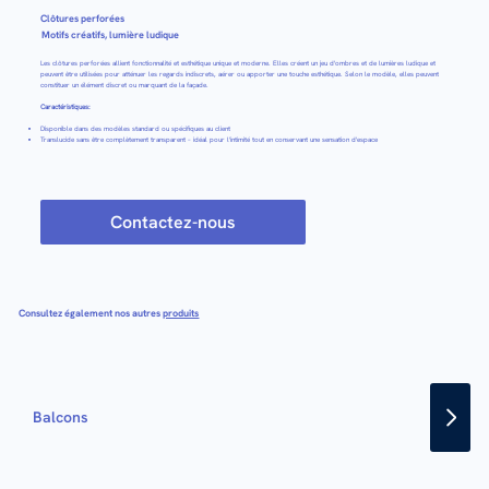
Clôtures perforées
Motifs créatifs, lumière ludique
Les clôtures perforées allient fonctionnalité et esthétique unique et moderne. Elles créent un jeu d'ombres et de lumières ludique et
peuvent être utilisées pour atténuer les regards indiscrets, aérer ou apporter une touche esthétique. Selon le modèle, elles peuvent
constituer un élément discret ou marquant de la façade.
Caractéristiques:
Disponible dans des modèles standard ou spécifiques au client
Translucide sans être complètement transparent – idéal pour l'intimité tout en conservant une sensation d'espace
Contactez-nous
Consultez également nos autres
produits
Balcons