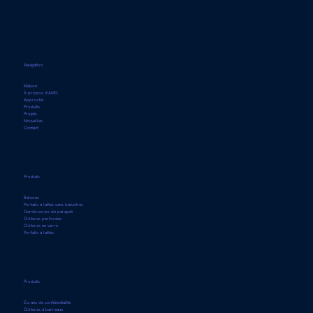
Navigation
Maison
À propos d'AMG
Approche
Produits
Projets
Nouvelles
Contact
Produits
Balcons
Portails à lattes sans balustres
Garde-corps de parapet
Clôtures perforées
Clôtures en verre
Portails à lattes
Produits
Écrans de confidentialité
Clôtures à barreaux