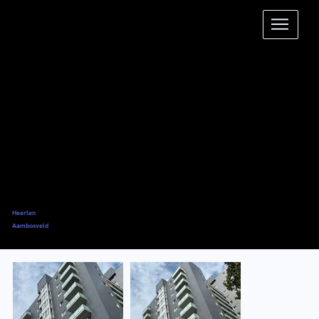
Heerlen
Aambosveld