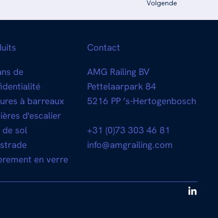
Volgende
uits
Contact
ans de
AMG Railing BV
identialité
Pettelaarpark 84
ures à barreaux
5216 PP ’s-Hertogenbosch
ières d'escalier
 de sol
+31 (0)73 303 46 81
ustrade
info@amgrailing.com
èrement en verre