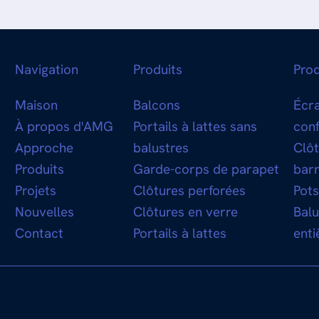
Navigation
Produits
Prod
Maison
Balcons
Écr
À propos d'AMG
Portails à lattes sans
conf
Approche
balustres
Clôt
Produits
Garde-corps de parapet
barr
Projets
Clôtures perforées
Pots
Nouvelles
Clôtures en verre
Bal
Contact
Portails à lattes
enti