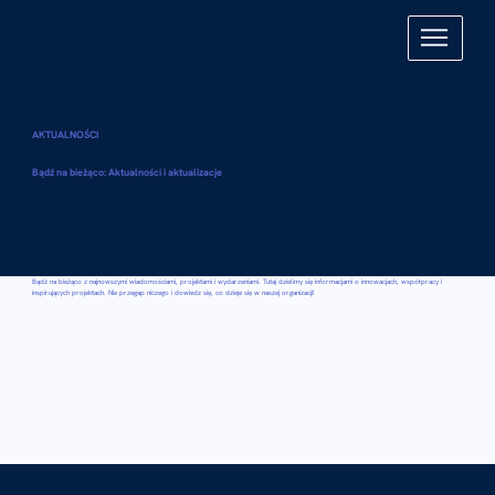
AKTUALNOŚCI
Bądź na bieżąco: Aktualności i aktualizacje
Bądź na bieżąco z najnowszymi wiadomościami, projektami i wydarzeniami. Tutaj dzielimy się informacjami o innowacjach, współpracy i
inspirujących projektach. Nie przegap niczego i dowiedz się, co dzieje się w naszej organizacji!