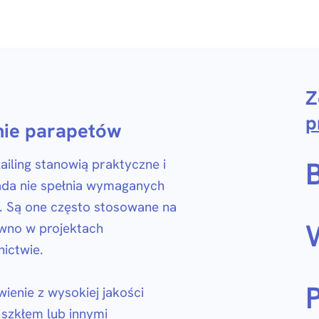
Z
p
nie parapetów
iling stanowią praktyczne i
rada nie spełnia wymaganych
. Są one często stosowane na
ówno w projektach
ictwie.
enie z wysokiej jakości
 szkłem lub innymi