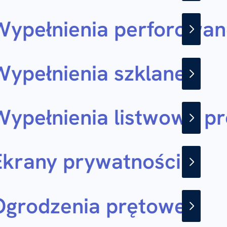
Wypełnienia perforowan
Wypełnienia szklane
Wypełnienia listwowe p
Ekrany prywatności
Ogrodzenia prętowe