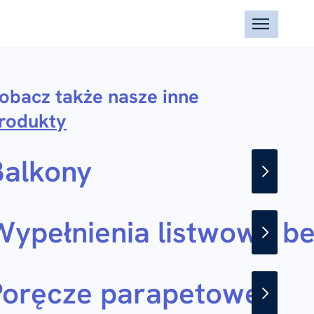
obacz także nasze inne
rodukty
Balkony
Wypełnienia listwowe b
Poręcze parapetowe