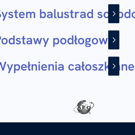
System balustrad scho
Podstawy podłogowe
Wypełnienia całoszklane