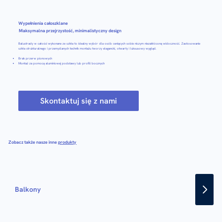
Wypełnienia całoszklane
Maksymalna przejrzystość, minimalistyczny design
Balustrady w całości wykonane ze szkła to idealny wybór dla osób ceniących sobie niczym niezakłóconą widoczność. Zastosowanie
szkła strukturalnego i przemyślanych technik montażu tworzy elegancki, otwarty i luksusowy wygląd.
Brak przerw pionowych
Montaż za pomocą aluminiowej podstawy lub profili bocznych
Skontaktuj się z nami
Zobacz także nasze inne
produkty
Balkony