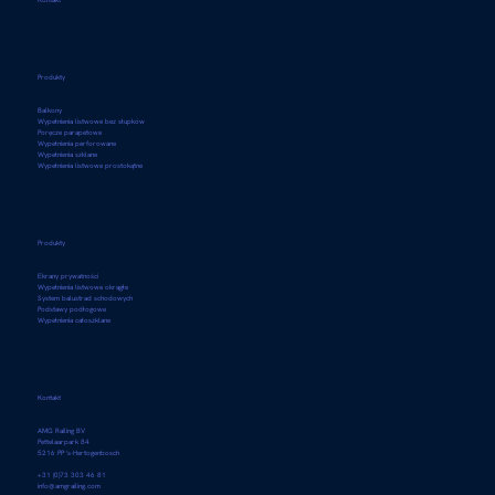
Kontakt
Produkty
Balkony
Wypełnienia listwowe bez słupków
Poręcze parapetowe
Wypełnienia perforowane
Wypełnienia szklane
Wypełnienia listwowe prostokątne
Produkty
Ekrany prywatności
Wypełnienia listwowe okrągłe
System balustrad schodowych
Podstawy podłogowe
Wypełnienia całoszklane
Kontakt
AMG Railing BV
Pettelaarpark 84
5216 PP 's-Hertogenbosch
+31 (0)73 303 46 81
info@amgrailing.com