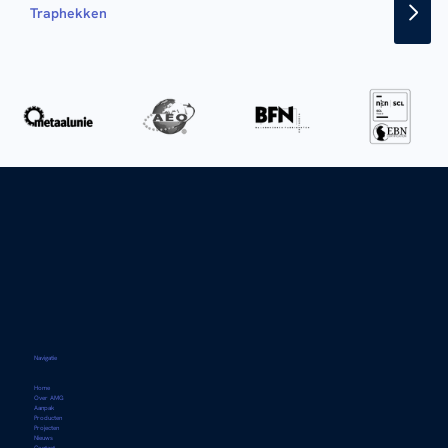
Traphekken
Navigatie
Home
Over AMG
Aanpak
Producten
Projecten
Nieuws