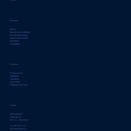
Contact
Producten
Balkons
Balusterloze lamelhekken
Borstweringsleuningen
Geperforeerde hekken
Glashekken
Lamelhekken
Producten
Privacyschermen
Spijlhekken
Traphekken
Vloerpotten
Volglazen balustrade
Contact
AMG Railing BV
Hogeweg 123
5301 LL Zaltbommel
+31 85 00 41 011
info@amgrailing.com