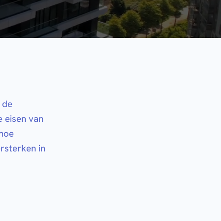
 de
e eisen van
 hoe
ersterken in