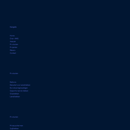
Navigatie
Home
Over AMG
Aanpak
Producten
Projecten
Nieuws
Contact
Producten
Balkons
Balusterloze lamelhekken
Borstweringsleuningen
Geperforeerde hekken
Glashekken
Lamelhekken
Producten
Privacyschermen
Spijlhekken