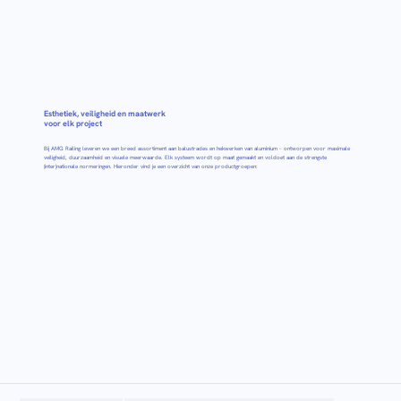
Esthetiek, veiligheid en maatwerk
voor elk project
Bij AMG Railing leveren we een breed assortiment aan balustrades en hekwerken van aluminium – ontworpen voor maximale
veiligheid, duurzaamheid en visuele meerwaarde. Elk systeem wordt op maat gemaakt en voldoet aan de strengste
(inter)nationale normeringen. Hieronder vind je een overzicht van onze productgroepen: