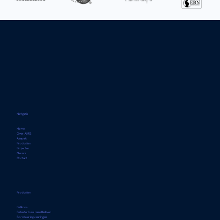
Navigatie
Home
Over AMG
Aanpak
Producten
Projecten
Nieuws
Contact
Producten
Balkons
Balusterloze lamelhekken
Borstweringsleuningen