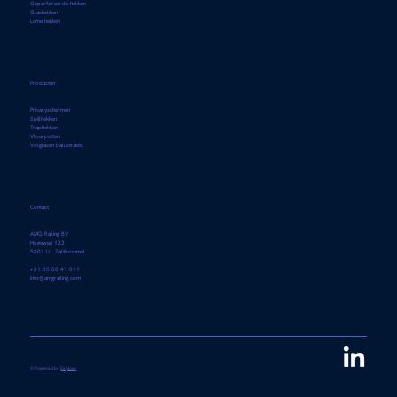
Geperforeerde hekken
Glashekken
Lamelhekken
Producten
Privacyschermen
Spijlhekken
Traphekken
Vloerpotten
Volglazen balustrade
Contact
AMG Railing BV
Hogeweg 123
5301 LL Zaltbommel
+31 85 00 41 011
info@amgrailing.com
© Powered by
Explose